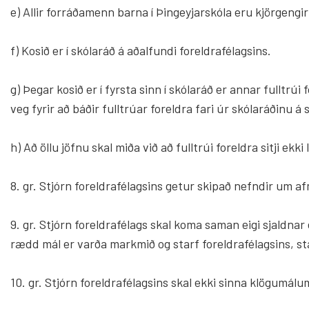
e) Allir forráðamenn barna í Þingeyjarskóla eru kjörgengir
f) Kosið er í skólaráð á aðalfundi foreldrafélagsins.
g) Þegar kosið er í fyrsta sinn í skólaráð er annar fulltrú
veg fyrir að báðir fulltrúar foreldra fari úr skólaráðinu á
h) Að öllu jöfnu skal miða við að fulltrúi foreldra sitji ekki
8. gr. Stjórn foreldrafélagsins getur skipað nefndir um 
9. gr. Stjórn foreldrafélags skal koma saman eigi sjaldnar
rædd mál er varða markmið og starf foreldrafélagsins, st
10. gr. Stjórn foreldrafélagsins skal ekki sinna klögumá