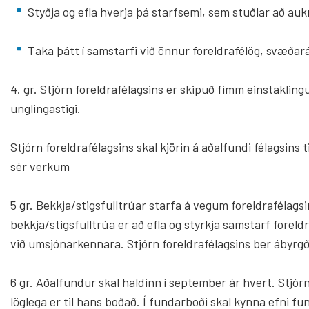
Styðja og efla hverja þá starfsemi, sem stuðlar að 
Taka þátt í samstarfi við önnur foreldrafélög, svæða
4. gr. Stjórn foreldrafélagsins er skipuð fimm einstaklingu
unglingastigi.
Stjórn foreldrafélagsins skal kjörin á aðalfundi félagsins 
sér verkum
5 gr. Bekkja/stigsfulltrúar starfa á vegum foreldrafélags
bekkja/stigsfulltrúa er að efla og styrkja samstarf fore
við umsjónarkennara. Stjórn foreldrafélagsins ber ábyrgð á
6 gr. Aðalfundur skal haldinn í september ár hvert. Stjór
löglega er til hans boðað. Í fundarboði skal kynna efni f