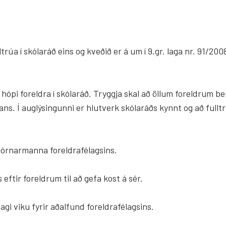
ltrúa í skólaráð eins og kveðið er á um í 9.gr. laga nr. 91/20
r hópi foreldra í skólaráð. Tryggja skal að öllum foreldrum b
ans. Í auglýsingunni er hlutverk skólaráðs kynnt og að fulltr
stjórnarmanna foreldrafélagsins.
 eftir foreldrum til að gefa kost á sér.
 lagi viku fyrir aðalfund foreldrafélagsins.