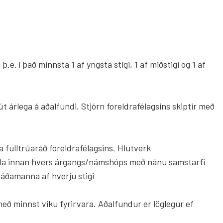
e. í það minnsta 1 af yngsta stigi, 1 af miðstigi og 1 af
út árlega á aðalfundi. Stjórn foreldrafélagsins skiptir með
a fulltrúaráð foreldrafélagsins. Hlutverk
 skóla innan hvers árgangs/námshóps með nánu samstarfi
orráðamanna af hverju stigi
 með minnst viku fyrirvara. Aðalfundur er löglegur ef