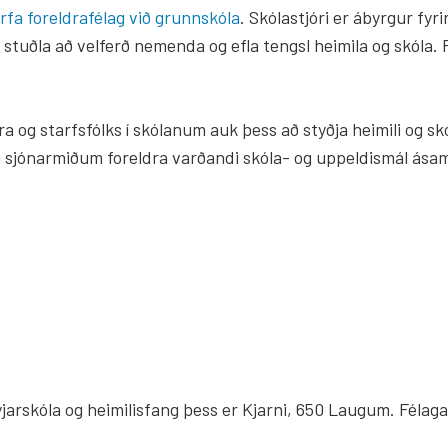
arfa foreldrafélag við grunnskóla
. Skólastjóri er ábyrgur fyri
 stuðla að velferð nemenda og efla tengsl heimila og skóla. 
g
ð.
a og starfsfólks í skólanum auk þess að styðja heimili og 
deild
 sjónarmiðum foreldra varðandi skóla- og uppeldismál ásam
tardeild Þingeyjarskóla
geyjarskóla og heimilisfang þess er Kjarni, 650 Laugum. Fél