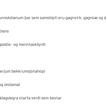
runnskólanum þar sem samskipti eru gagnvirk, gagnsæ og á 
kólans
ppeldis- og menntaskilyrði
 hverjum bekk/umsjónahópi
og skólamál
félagslegra starfa verði sem bestar