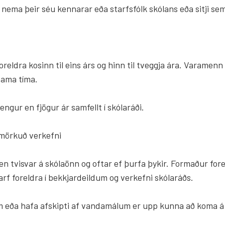
 nema þeir séu kennarar eða starfsfólk skólans eða sitji sem
i foreldra kosinn til eins árs og hinn til tveggja ára. Varame
 sama tíma.
 lengur en fjögur ár samfellt í skólaráði.
afmörkuð verkefni
 en tvisvar á skólaönn og oftar ef þurfa þykir. Formaður for
arf foreldra í bekkjardeildum og verkefni skólaráðs.
lum eða hafa afskipti af vandamálum er upp kunna að koma á