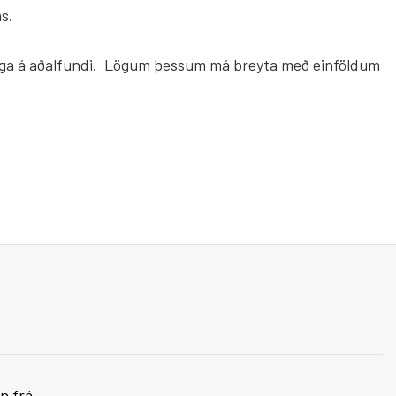
ns.
riflega á aðalfundi. Lögum þessum má breyta með einföldum
n frá