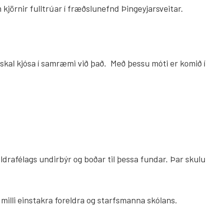
 kjörnir fulltrúar í fræðslunefnd Þingeyjarsveitar.
nn skal kjósa í samræmi við það. Með þessu móti er komið í
eldrafélags undirbýr og boðar til þessa fundar. Þar skulu
 milli einstakra foreldra og starfsmanna skólans.