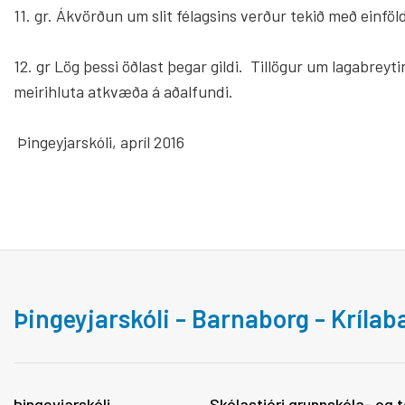
11. gr. Ákvörðun um slit félagsins verður tekið með einföl
12. gr Lög þessi öðlast þegar gildi. Tillögur um lagabre
meirihluta atkvæða á aðalfundi.
Þingeyjarskóli, apríl 2016
Þingeyjarskóli - Barnaborg - Kríla
Þingeyjarskóli
Skólastjóri grunnskóla- og t