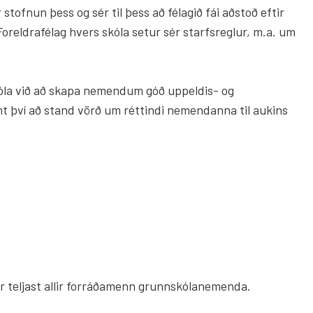
r stofnun þess og sér til þess að félagið fái aðstoð eftir
Foreldrafélag hvers skóla setur sér starfsreglur, m.a. um
skóla við að skapa nemendum góð uppeldis- og
t því að stand vörð um réttindi nemendanna til aukins
agar teljast allir forráðamenn grunnskólanemenda.