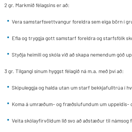
2 gr. Markmið félagsins er að:
Vera samstarfsvettvangur foreldra sem eiga börn í g
Efla og tryggja gott samstarf foreldra og starfsfólk s
Styðja heimili og skóla við að skapa nemendum góð u
3 gr. Tilgangi sínum hyggst félagið ná m.a. með því að:
Skipuleggja og halda utan um starf bekkjafulltrúa í
Koma á umræðum- og fræðslufundum um uppeldis- 
Veita skólayfirvöldum lið svo að aðstæður til námsog 