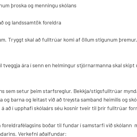
auknum þroska og menningu skólans
ráð og landssamtök foreldra
m. Tryggt skal að fulltrúar komi af öllum stigunum þremur, þ.
til tveggja ára í senn en helmingur stjórnarmanna skal skipt 
ins sem setur þeim starfsreglur. Bekkja/stigsfulltrúar mynd
ldra og barna og leitast við að treysta samband heimilis og
 að í upphafi skólaárs séu kosnir tveir til þrír fulltrúar f
n foreldrafélagsins boðar til fundar í samstarfi við skólann
undarins. Verkefni aðalfundar: