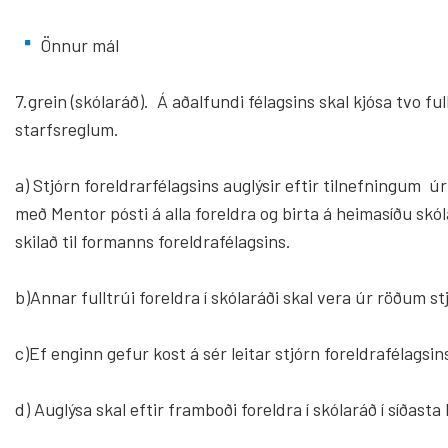
Önnur mál
7.grein (skólaráð). Á aðalfundi félagsins skal kjósa tvo ful
starfsreglum.
a) Stjórn foreldrarfélagsins auglýsir eftir tilnefningum ú
með Mentor pósti á alla foreldra og birta á heimasíðu skól
skilað til formanns foreldrafélagsins.
b)Annar fulltrúi foreldra í skólaráði skal vera úr röðum 
c)Ef enginn gefur kost á sér leitar stjórn foreldrafélagsins
d) Auglýsa skal eftir framboði foreldra í skólaráð í síðasta