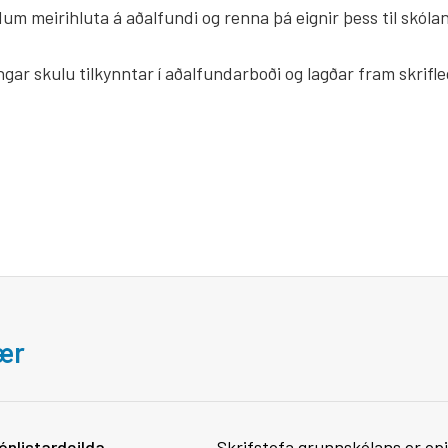
dum meirihluta á aðalfundi og renna þá eignir þess til skóla
ytingar skulu tilkynntar í aðalfundarboði og lagðar fram sk
bær
ónlistardeilda
Skrifstofa grunnskólans er opi