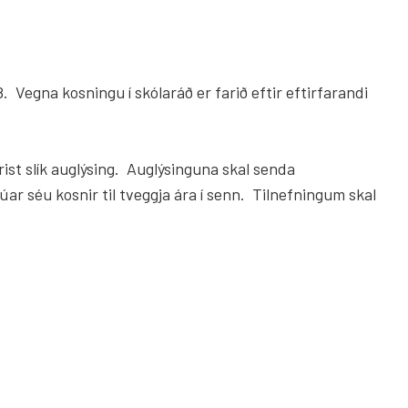
08. Vegna kosningu í skólaráð er farið eftir eftirfarandi
erist slík auglýsing. Auglýsinguna skal senda
úar séu kosnir til tveggja ára í senn. Tilnefningum skal