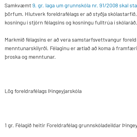
Samkvæmt
9. gr. laga um grunnskóla nr. 91/2008 skal st
Krílabær
Innra og ytra mat
þörfum. Hlutverk foreldrafélags er að styðja skólastarfið,
Barnabor
Foreldrafélag
kosningu í stjórn félagsins og kosningu fulltrúa í skólará
Byrjendalæsi
Skólastefna Þingeyjarsveitar
Markmið félagsins er að vera samstarfsvettvangur foreldr
Tónlistar
Þróunarverkefni og samstarf
menntunarskilyrði. Félaginu er ætlað að koma á framfæri
Starfslýsingar
Um Tónlis
þroska og menntunar.
Skólaráð
Lög foreldrafélags Þingeyjarskóla
1 gr. Félagið heitir Foreldrafélag grunnskóladeildar Þin