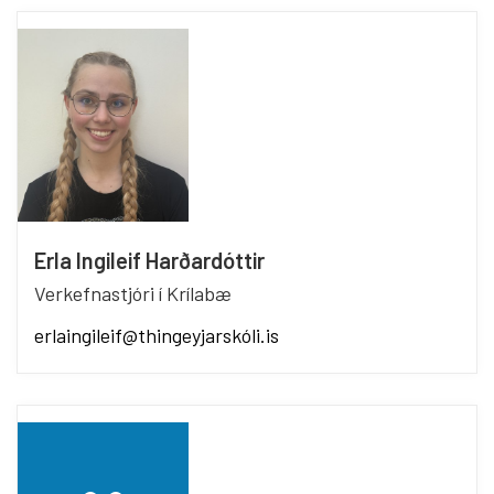
Erla Ingileif Harðardóttir
Verkefnastjóri í Krílabæ
erlaingileif@thingeyjarskóli.is