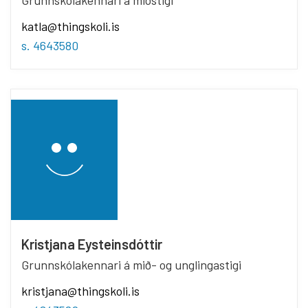
Grunnskólakennari á miðstigi
katla@thingskoli.is
s. 4643580
Kristjana Eysteinsdóttir
Grunnskólakennari á mið- og unglingastigi
kristjana@thingskoli.is