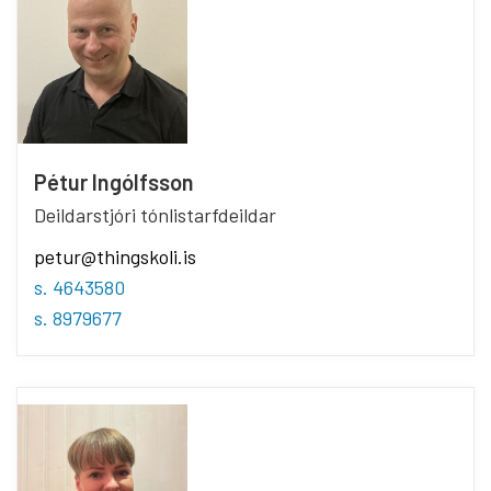
Pétur Ingólfsson
Deildarstjóri tónlistarfdeildar
petur@thingskoli.is
s. 4643580
s. 8979677