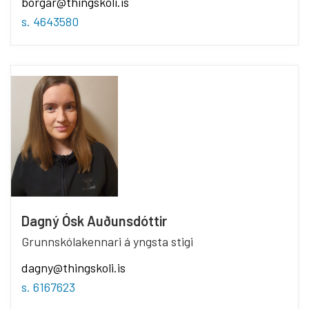
borgar@thingskoli.is
s. 4643580
Dagný Ósk Auðunsdóttir
Grunnskólakennari á yngsta stigi
dagny@thingskoli.is
s. 6167623