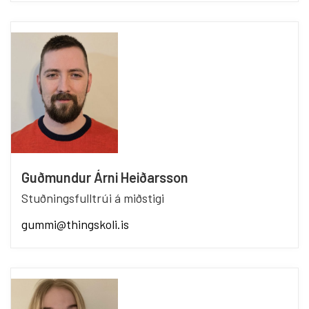
Guðmundur Árni Heiðarsson
Stuðningsfulltrúi á miðstigi
gummi@thingskoli.is