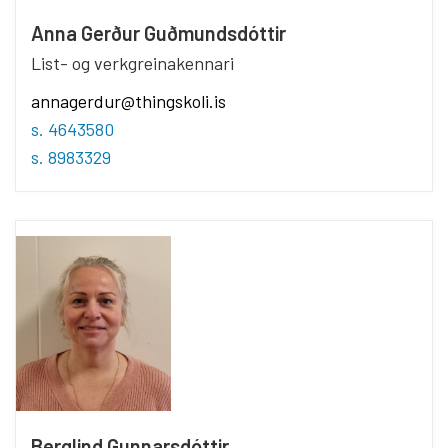
Anna Gerður Guðmundsdóttir
List- og verkgreinakennari
annagerdur@thingskoli.is
s. 4643580
s. 8983329
Berglind Gunnarsdóttir