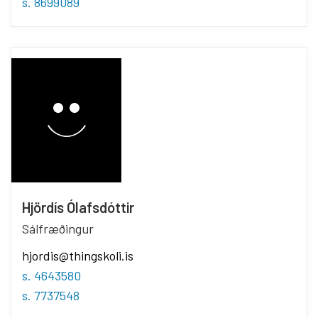
s. 8699089
Hjördís Ólafsdóttir
Sálfræðingur
hjordis@thingskoli.is
s. 4643580
s. 7737548