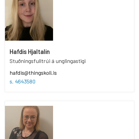
Hafdís Hjaltalín
Stuðningsfulltrúi á unglingastigi
hafdis@thingskoli.is
s. 4643580