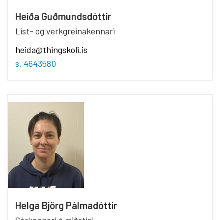
Heiða Guðmundsdóttir
List- og verkgreinakennari
heida@thingskoli.is
s. 4643580
Helga Björg Pálmadóttir