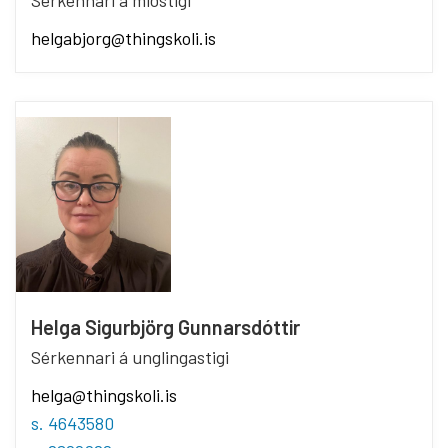
Sérkennari á miðstigi
helgabjorg@thingskoli.is
Helga Sigurbjörg Gunnarsdóttir
Sérkennari á unglingastigi
helga@thingskoli.is
s. 4643580