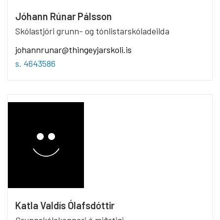
Jóhann Rúnar Pálsson
Skólastjóri grunn- og tónlistarskóladeilda
johannrunar@thingeyjarskoli.is
s. 4643586
Katla Valdís Ólafsdóttir