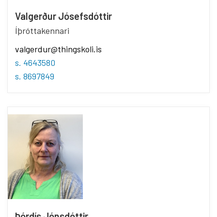
Valgerður Jósefsdóttir
Íþróttakennari
valgerdur@thingskoli.is
s. 4643580
s. 8697849
Þórdís Jónsdóttir