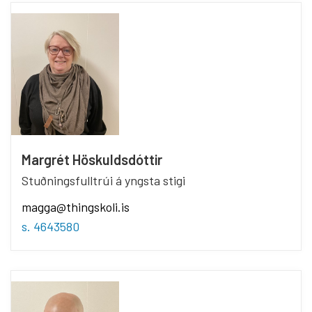
Margrét Höskuldsdóttir
Stuðningsfulltrúi á yngsta stigi
magga@thingskoli.is
s. 4643580