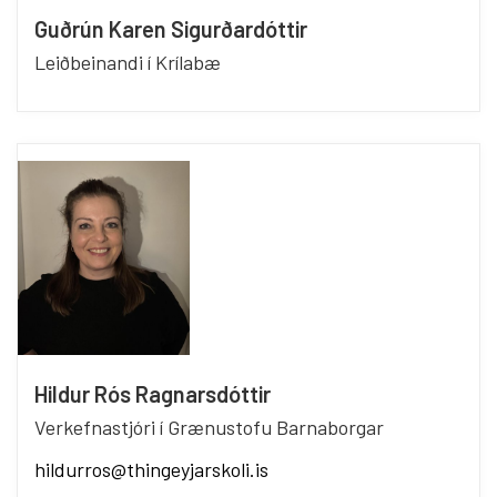
Guðrún Karen Sigurðardóttir
Leiðbeinandi í Krílabæ
Hildur Rós Ragnarsdóttir
Verkefnastjóri í Grænustofu Barnaborgar
hildurros@thingeyjarskoli.is