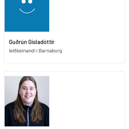
Guðrún Gísladóttir
leiðbeinandi í Barnaborg