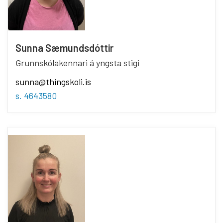
Sunna Sæmundsdóttir
Grunnskólakennari á yngsta stigi
sunna@thingskoli.is
s. 4643580