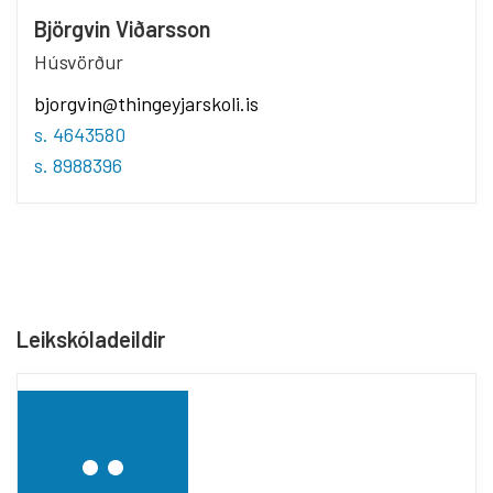
Björgvin Viðarsson
Húsvörður
bjorgvin@thingeyjarskoli.is
s. 4643580
s. 8988396
Leikskóladeildir