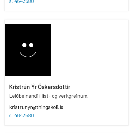
s. 4643580
Kristrún Ýr Óskarsdóttir
Leiðbeinandi í list- og verkgreinum.
kristrunyr@thingskoli.is
s. 4643580