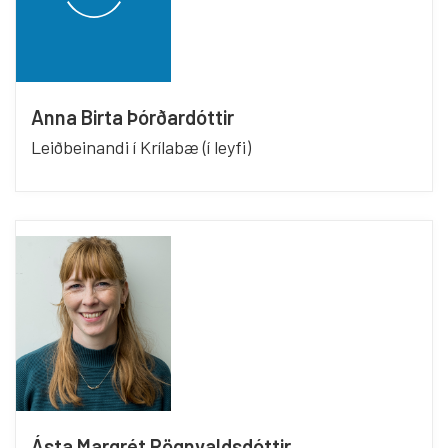
Anna Birta Þórðardóttir
Leiðbeinandi í Krílabæ (í leyfi)
Ásta Margrét Rögnvaldsdóttir