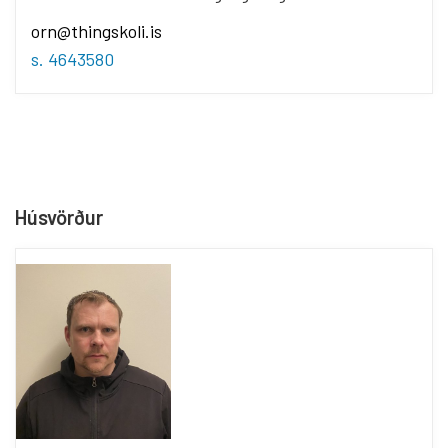
orn@thingskoli.is
s. 4643580
Húsvörður