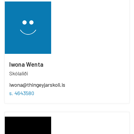
Iwona Wenta
Skólaliði
iwona@thingeyjarskoli.is
s. 4643580