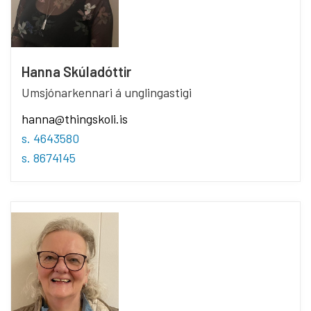
Hanna Skúladóttir
Umsjónarkennari á unglingastigi
hanna@thingskoli.is
s. 4643580
s. 8674145