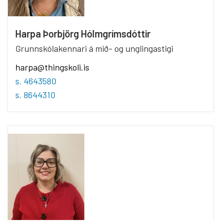
Harpa Þorbjörg Hólmgrímsdóttir
Grunnskólakennari á mið- og unglingastigi
harpa@thingskoli.is
s. 4643580
s. 8644310