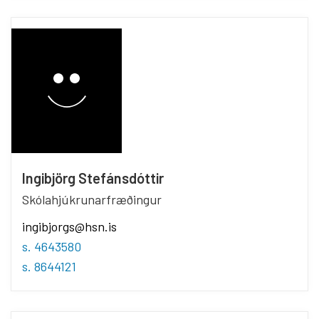
Ingibjörg Stefánsdóttir
Skólahjúkrunarfræðingur
ingibjorgs@hsn.is
s. 4643580
s. 8644121