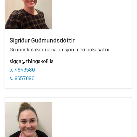
Sigríður Guðmundsdóttir
Grunnskólakennari/ umsjón með bókasafni
sigga@thingskoli.is
s. 4643580
s. 8657090