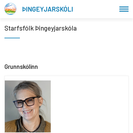
Fara
ÞINGEYJARSKÓLI
í
efni
Starfsfólk Þingeyjarskóla
Grunnskólinn