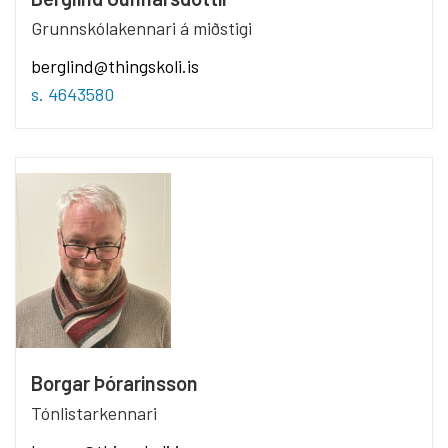
Grunnskólakennari á miðstigi
berglind@thingskoli.is
s. 4643580
Borgar Þórarinsson
Tónlistarkennari