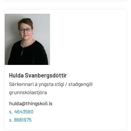
Hulda Svanbergsdóttir
Sérkennari á yngsta stigi / staðgengill
grunnskólastjóra
hulda@thingskoli.is
s. 4643580
s. 8681975