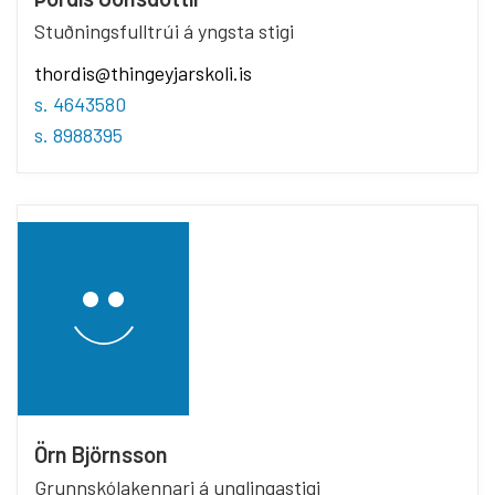
Stuðningsfulltrúi á yngsta stigi
thordis@thingeyjarskoli.is
s. 4643580
s. 8988395
Örn Björnsson
Grunnskólakennari á unglingastigi