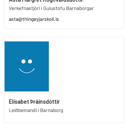
Verkefnastjóri í Gulustofu Barnaborgar
asta@thingeyjarskoli.is
Elísabet Þráinsdóttir
Leiðbeinandi í Barnaborg