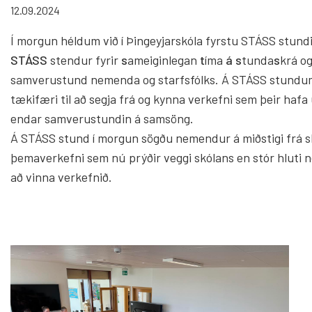
12.09.2024
Krílabær
Innra og ytra mat
Barnabor
Foreldrafélag
Í morgun héldum við í Þingeyjarskóla fyrstu STÁSS stundi
Byrjendalæsi
STÁSS
stendur fyrir
s
ameiginlegan
t
íma
á
s
tunda
s
krá o
Skólastefna Þingeyjarsveitar
samverustund nemenda og starfsfólks. Á STÁSS stund
Tónlistar
Þróunarverkefni og samstarf
tækifæri til að segja frá og kynna verkefni sem þeir hafa
endar samverustundin á samsöng.
Starfslýsingar
Um Tónlis
Á STÁSS stund í morgun sögðu nemendur á miðstigi frá 
Skólaráð
þemaverkefni sem nú prýðir veggi skólans en stór hluti 
að vinna verkefnið.