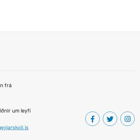
n frá
iðnir um leyfi
yjarskoli.is