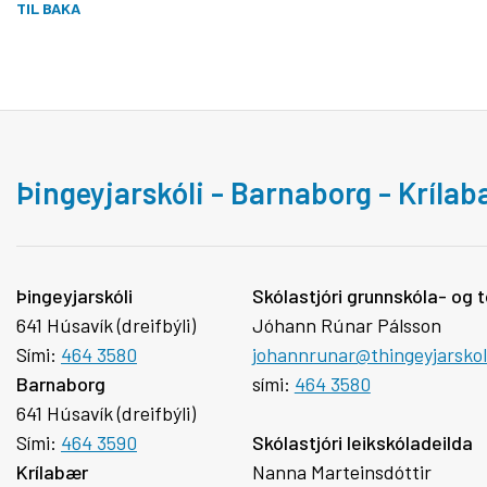
TIL BAKA
Þingeyjarskóli - Barnaborg - Kríla
Þingeyjarskóli
Skólastjóri grunnskóla- og t
641 Húsavík (dreifbýli)
Jóhann Rúnar Pálsson
Sími:
464 3580
johannrunar@thingeyjarskoli
Barnaborg
sími:
464 3580
641 Húsavík (dreifbýli)
Sími:
464 3590
Skólastjóri leikskóladeilda
Krílabær
Nanna Marteinsdóttir