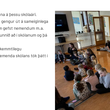
g
na á þessu skólaári.
g gengur út á sameiginlega
um gefst nemendum m.a.
deild
 unnið að í skólanum og þá
tardeild Þingeyjarskóla
skemmtilegu
nemenda skólans tók þátt í