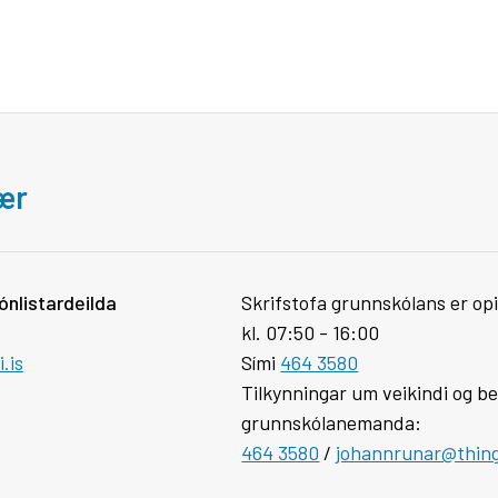
bær
ónlistardeilda
Skrifstofa grunnskólans er opi
kl. 07:50 - 16:00
.is
Sími
464 3580
Tilkynningar um veikindi og be
grunnskólanemanda:
464 3580
/
johannrunar@thinge