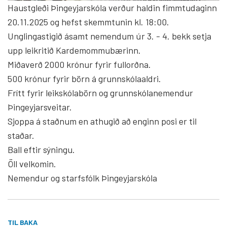
Haustgleði Þingeyjarskóla verður haldin fimmtudaginn
20.11.2025 og hefst skemmtunin kl. 18:00.
Unglingastigið ásamt nemendum úr 3. - 4. bekk setja
upp leikritið Kardemommubærinn.
Miðaverð 2000 krónur fyrir fullorðna.
500 krónur fyrir börn á grunnskólaaldri.
Frítt fyrir leikskólabörn og grunnskólanemendur
Þingeyjarsveitar.
Sjoppa á staðnum en athugið að enginn posi er til
staðar.
Ball eftir sýningu.
Öll velkomin.
Nemendur og starfsfólk Þingeyjarskóla
TIL BAKA