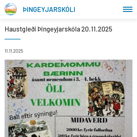
Fara
ÞINGEYJARSKÓLI
í
efni
Haustgleði Þingeyjarskóla 20.11.2025
11.11.2025