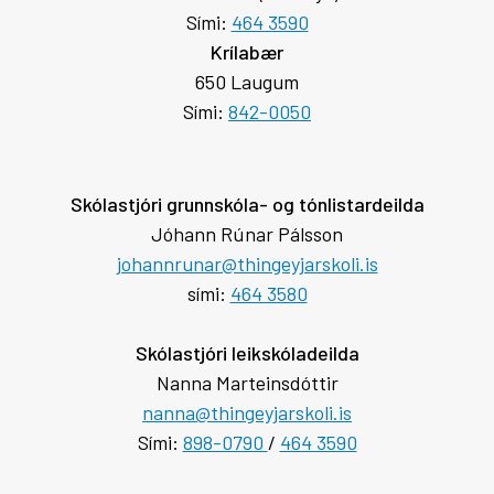
Sími:
464 3590
Krílabær
650 Laugum
Sími:
842-0050
Skólastjóri grunnskóla- og tónlistardeilda
Jóhann Rúnar Pálsson
johannrunar@thingeyjarskoli.is
sími:
464 3580
Skólastjóri leikskóladeilda
Nanna Marteinsdóttir
nanna@thingeyjarskoli.is
Sími:
898-0790
/
464 3590