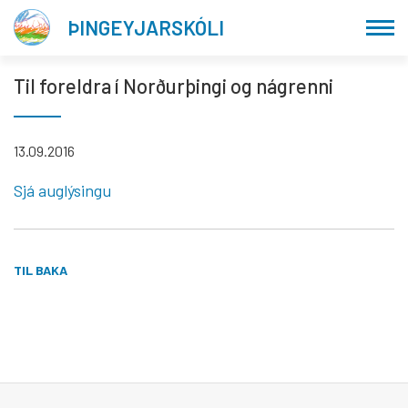
Fara
ÞINGEYJARSKÓLI
í
efni
Til foreldra í Norðurþingi og nágrenni
13.09.2016
Sjá auglýsingu
TIL BAKA