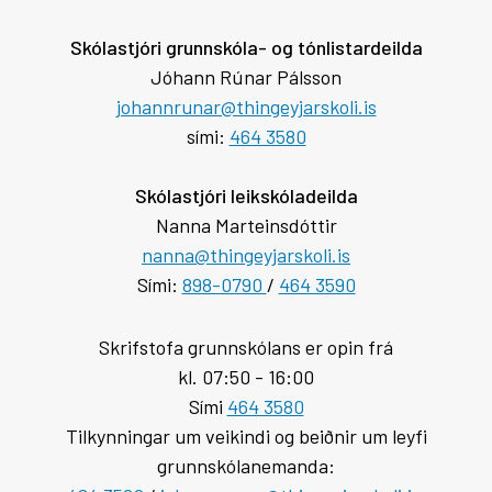
Skólastjóri grunnskóla- og tónlistardeilda
Jóhann Rúnar Pálsson
johannrunar@thingeyjarskoli.is
sími:
464 3580
Skólastjóri leikskóladeilda
Nanna Marteinsdóttir
nanna@thingeyjarskoli.is
Sími:
898-0790
/
464 3590
Skrifstofa grunnskólans er opin frá
kl. 07:50 - 16:00
Sími
464 3580
Tilkynningar um veikindi og beiðnir um leyfi
grunnskólanemanda: