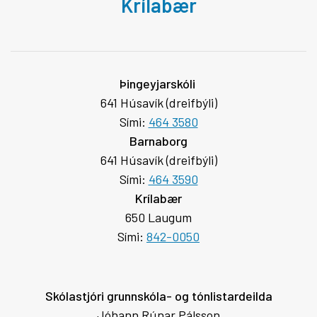
Krílabær
Þingeyjarskóli
641 Húsavík (dreifbýli)
Sími:
464 3580
Barnaborg
641 Húsavík (dreifbýli)
Sími:
464 3590
Krílabær
650 Laugum
Sími:
842-0050
Skólastjóri grunnskóla- og tónlistardeilda
Jóhann Rúnar Pálsson