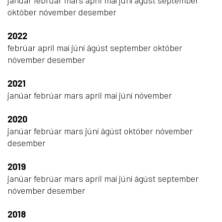
janúar
febrúar
mars
apríl
maí
júní
ágúst
september
október
nóvember
desember
2022
febrúar
apríl
maí
júní
ágúst
september
október
nóvember
desember
2021
janúar
febrúar
mars
apríl
maí
júní
nóvember
2020
janúar
febrúar
mars
júní
ágúst
október
nóvember
desember
2019
janúar
febrúar
mars
apríl
maí
júní
ágúst
september
nóvember
desember
2018