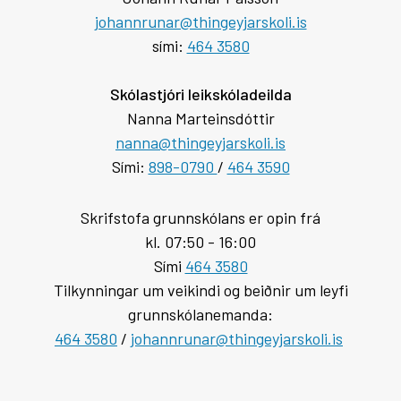
johannrunar@thingeyjarskoli.is
sími:
464 3580
Skólastjóri leikskóladeilda
Nanna Marteinsdóttir
nanna@thingeyjarskoli.is
Sími:
898-0790
/
464 3590
Skrifstofa grunnskólans er opin frá
kl. 07:50 - 16:00
Sími
464 3580
Tilkynningar um veikindi og beiðnir um leyfi
grunnskólanemanda:
464 3580
/
johannrunar@thingeyjarskoli.is