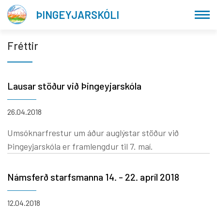
Fara
ÞINGEYJARSKÓLI
í
efni
Fréttir
Lausar stöður við Þingeyjarskóla
26.04.2018
Umsóknarfrestur um áður auglýstar stöður við
Þingeyjarskóla er framlengdur til 7. maí.
Námsferð starfsmanna 14. - 22. apríl 2018
12.04.2018