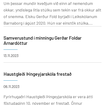
Um þessar mundir kveðjum við einn af nemendum
okkar, yndislega litla stúlku sem tekin var frá okkur allt
of snemma. Elsku Gerður Fold byrjaði í Leikskólanum
Barnaborg í ágúst 2020. Hún var einstök stúlka,
íbyggin og hugsandi. Það var aldrei neinn æsingur í
henni, hún fór sínu fram á sinn rólega hátt og lét ekki
Samverustund í minningu Gerðar Foldar
svo auðveldlega slá sig út af laginu. Það var yndislegt
Arnardóttur
að fylgjast með henni og frænda sínum Bjarna Þór leika
saman og dansa fyrsta veturinn þeirra í leikskólanum.
13.11.2023
Gerður átti líka sinn eigin ríkulega ímyndunarheim og
fannst þá oft gott að fá að leika sér í friði og ró. Á sama
Haustgleði Þingeyjarskóla frestað
tíma var hún tryggur vinur og systir sem vildi öllum vel.
Við fundum alltaf hvað Gerður bjó að miklu öryggi í
06.11.2023
fjölskyldu sinni.
Fyrirhugaðri Haustgleði Þingeyjarskóla er vera átti
föstudaginn 10. nóvember er frestað. Önnur