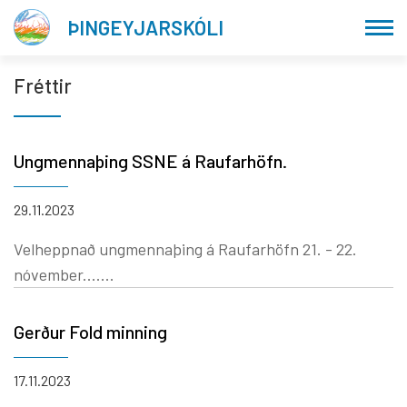
Fara
ÞINGEYJARSKÓLI
í
efni
Fréttir
Ungmennaþing SSNE á Raufarhöfn.
29.11.2023
Velheppnað ungmennaþing á Raufarhöfn 21. - 22.
nóvember.......
Gerður Fold minning
17.11.2023