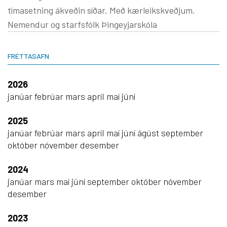
tímasetning ákveðin síðar. Með kærleikskveðjum.
Nemendur og starfsfólk Þingeyjarskóla
FRÉTTASAFN
2026
janúar
febrúar
mars
apríl
maí
júní
2025
janúar
febrúar
mars
apríl
maí
júní
ágúst
september
október
nóvember
desember
2024
janúar
mars
maí
júní
september
október
nóvember
desember
2023