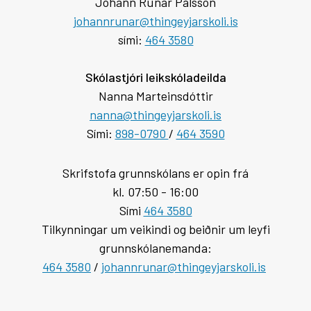
Jóhann Rúnar Pálsson
johannrunar@thingeyjarskoli.is
sími:
464 3580
Skólastjóri leikskóladeilda
Nanna Marteinsdóttir
nanna@thingeyjarskoli.is
Sími:
898-0790
/
464 3590
Skrifstofa grunnskólans er opin frá
kl. 07:50 - 16:00
Sími
464 3580
Tilkynningar um veikindi og beiðnir um leyfi
grunnskólanemanda:
464 3580
/
johannrunar@thingeyjarskoli.is