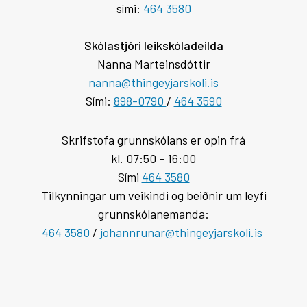
sími:
464 3580
Skólastjóri leikskóladeilda
Nanna Marteinsdóttir
nanna@thingeyjarskoli.is
Sími:
898-0790
/
464 3590
Skrifstofa grunnskólans er opin frá
kl. 07:50 - 16:00
Sími
464 3580
Tilkynningar um veikindi og beiðnir um leyfi
grunnskólanemanda:
464 3580
/
johannrunar@thingeyjarskoli.is