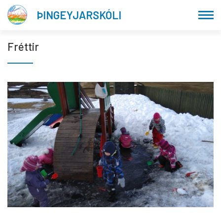
Fara
ÞINGEYJARSKÓLI
í
efni
Fréttir