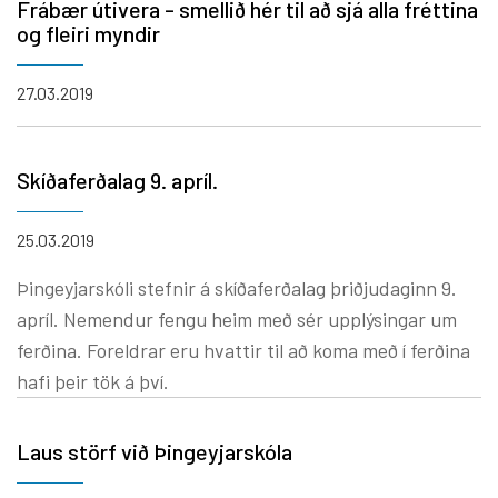
Frábær útivera - smellið hér til að sjá alla fréttina
og fleiri myndir
27.03.2019
Skíðaferðalag 9. apríl.
25.03.2019
Þingeyjarskóli stefnir á skíðaferðalag þriðjudaginn 9.
apríl. Nemendur fengu heim með sér upplýsingar um
ferðina. Foreldrar eru hvattir til að koma með í ferðina
hafi þeir tök á því.
Laus störf við Þingeyjarskóla