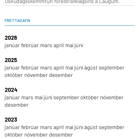
Öskudagsskemmtun foreldrafélagsins á Laugum.
FRÉTTASAFN
2026
janúar
febrúar
mars
apríl
maí
júní
2025
janúar
febrúar
mars
apríl
maí
júní
ágúst
september
október
nóvember
desember
2024
janúar
mars
maí
júní
september
október
nóvember
desember
2023
janúar
febrúar
mars
apríl
maí
júní
ágúst
september
október
nóvember
desember