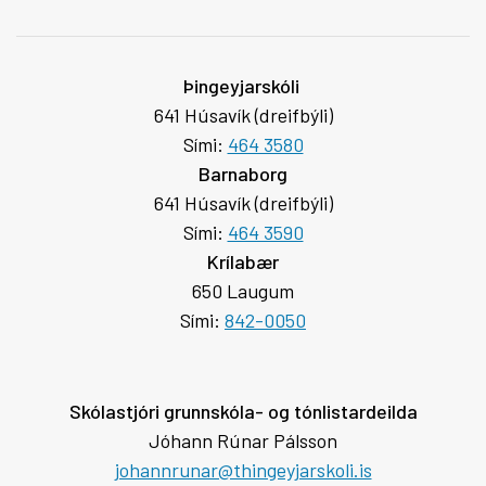
Þingeyjarskóli
641 Húsavík (dreifbýli)
Sími:
464 3580
Barnaborg
641 Húsavík (dreifbýli)
Sími:
464 3590
Krílabær
650 Laugum
Sími:
842-0050
Skólastjóri grunnskóla- og tónlistardeilda
Jóhann Rúnar Pálsson
johannrunar@thingeyjarskoli.is