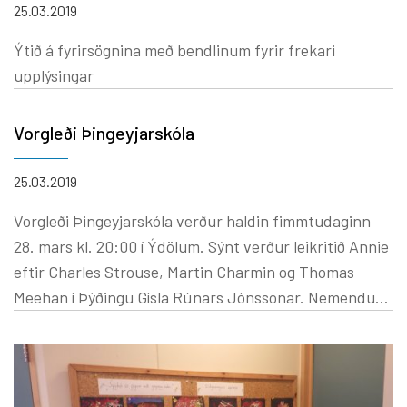
25.03.2019
Ýtið á fyrirsögnina með bendlinum fyrir frekari
upplýsingar
Vorgleði Þingeyjarskóla
25.03.2019
Vorgleði Þingeyjarskóla verður haldin fimmtudaginn
28. mars kl. 20:00 í Ýdölum. Sýnt verður leikritið Annie
eftir Charles Strouse, Martin Charmin og Thomas
Meehan í Þýðingu Gísla Rúnars Jónssonar. Nemendur
miðstigs og 1., 2. og 3. bekkja bera hitann og þungann
af sýningunni. (Ýtið með bendlinum á fyrirsögnina til að
fá frekari upplýsingar)