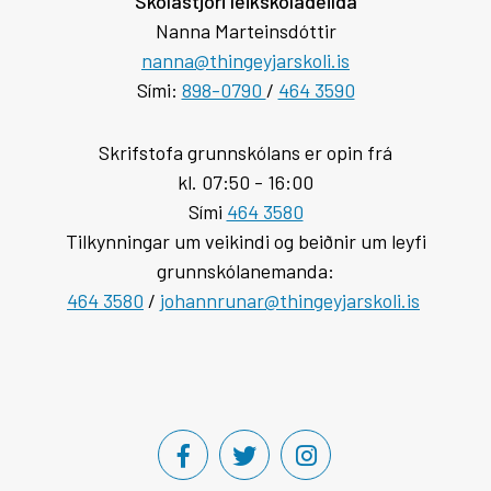
Skólastjóri leikskóladeilda
Nanna Marteinsdóttir
nanna@thingeyjarskoli.is
Sími:
898-0790
/
464 3590
Skrifstofa grunnskólans er opin frá
kl. 07:50 - 16:00
Sími
464 3580
Tilkynningar um veikindi og beiðnir um leyfi
grunnskólanemanda:
464 3580
/
johannrunar@thingeyjarskoli.is