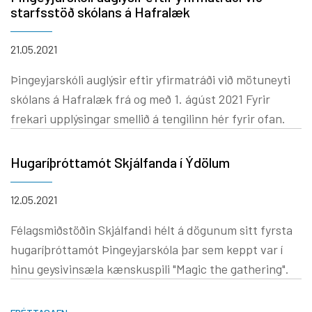
nemendur 10. bekkjar verða útskrifaðir. Verið velkomin
starfsstöð skólans á Hafralæk
að athöfninni. Skólastjóri
21.05.2021
Þingeyjarskóli auglýsir eftir yfirmatráði við mötuneyti
skólans á Hafralæk frá og með 1. ágúst 2021 Fyrir
frekari upplýsingar smellið á tengilinn hér fyrir ofan.
Hugaríþróttamót Skjálfanda í Ýdölum
12.05.2021
Félagsmiðstöðin Skjálfandi hélt á dögunum sitt fyrsta
hugaríþróttamót Þingeyjarskóla þar sem keppt var í
hinu geysivinsæla kænskuspili "Magic the gathering".