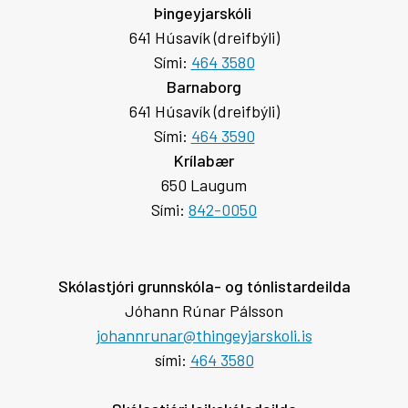
Þingeyjarskóli
641 Húsavík (dreifbýli)
Sími:
464 3580
Barnaborg
641 Húsavík (dreifbýli)
Sími:
464 3590
Krílabær
650 Laugum
Sími:
842-0050
Skólastjóri grunnskóla- og tónlistardeilda
Jóhann Rúnar Pálsson
johannrunar@thingeyjarskoli.is
sími:
464 3580