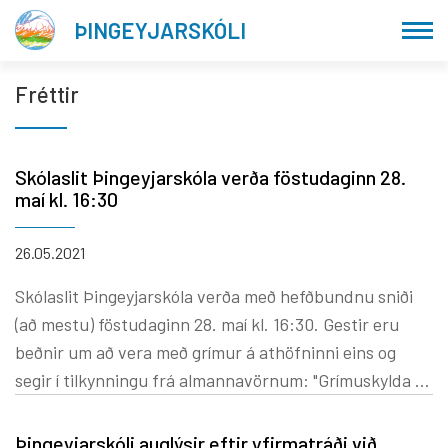
Fara
ÞINGEYJARSKÓLI
í
efni
Fréttir
Skólaslit Þingeyjarskóla verða föstudaginn 28.
maí kl. 16:30
26.05.2021
Skólaslit Þingeyjarskóla verða með hefðbundnu sniði
(að mestu) föstudaginn 28. maí kl. 16:30. Gestir eru
beðnir um að vera með grímur á athöfninni eins og
segir í tilkynningu frá almannavörnum: "Grímuskylda er
þar sem ekki er hægt að viðhalda 2 metra
nálægðarreglu". Elstu nemendur leikskóladeilda og
Þingeyjarskóli auglýsir eftir yfirmatráði við