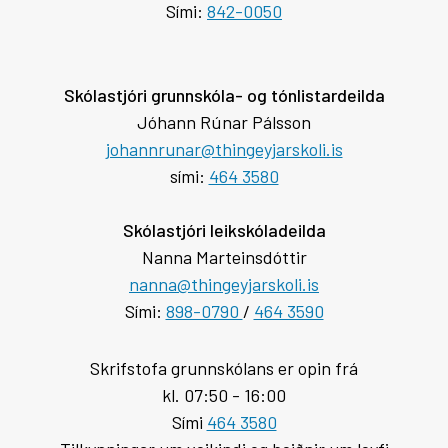
Sími:
842-0050
Skólastjóri grunnskóla- og tónlistardeilda
Jóhann Rúnar Pálsson
johannrunar@thingeyjarskoli.is
sími:
464 3580
Skólastjóri leikskóladeilda
Nanna Marteinsdóttir
nanna@thingeyjarskoli.is
Sími:
898-0790
/
464 3590
Skrifstofa grunnskólans er opin frá
kl. 07:50 - 16:00
Sími
464 3580