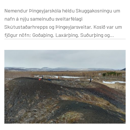
Nemendur Þingeyjarskóla héldu Skuggakosningu um
nafn á nýju sameinuðu sveitarfélagi
Skútustaðarhrepps og Þingeyjarsveitar. Kosið var um
fjögur nöfn; Goðaþing, Laxárþing, Suðurþing og
Þingeyjarsveit. Kjörsókn var 90%. Á kjörskrá voru 71
nemandi við skólann og kusu 64. Gildir seðlar voru 64.
Enginn ógildur seðill. Úrslit urðu þau að Þingeyjarsveit
hlaut 32 atkvæði eða 50% greiddra atkvæða.
Laxárþing hlaut 19 atkvæði Suðurþing hlaut 7 atkvæði
Goðaþing hlaut 6 atkvæði Kjörnefnd var að störfum og
voru það nemendur af unglingastigi sem skipuðu hana.
Komið var upp kjörklefum og blásið til kjörfundar í
félagsheimilinu Ýdölum. Framkvæmdin tókst að öllu
leyti mjög vel og óhætt að hrósa þessum öflugu
unglingum Þingeyjarskóla fyrir framkvæmdina.