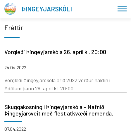
Fara
ÞINGEYJARSKÓLI
í
efni
Fréttir
Vorgleði Þingeyjarskóla 26. apríl kl. 20:00
24.04.2022
Vorgleði Þingeyjarskóla árið 2022 verður haldin í
Ýdölum þann 26. apríl kl. 20:00
Skuggakosning í Þingeyjarskóla - Nafnið
Þingeyjarsveit með flest atkvæði nemenda.
07.04.2022