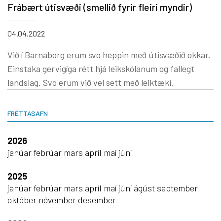
Frábært útisvæði (smellið fyrir fleiri myndir)
04.04.2022
Við í Barnaborg erum svo heppin með útisvæðið okkar.
Einstaka gervigíga rétt hjá leikskólanum og fallegt
landslag. Svo erum við vel sett með leiktæki.
FRÉTTASAFN
2026
janúar
febrúar
mars
apríl
maí
júní
2025
janúar
febrúar
mars
apríl
maí
júní
ágúst
september
október
nóvember
desember