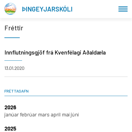
Fara
ÞINGEYJARSKÓLI
í
efni
Fréttir
Innflutningsgjöf frá Kvenfélagi Aðaldæla
13.01.2020
FRÉTTASAFN
2026
janúar
febrúar
mars
apríl
maí
júní
2025