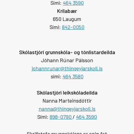
Sími:
464 3590
Krílabær
650 Laugum
Sími:
842-0050
Skólastjóri grunnskóla- og tónlistardeilda
Jóhann Rúnar Pálsson
johannrunar@thingeyjarskoli.is
sími:
464 3580
Skólastjóri leikskóladeilda
Nanna Marteinsdóttir
nanna@thingeyjarskoli.is
Sími:
898-0790
/
464 3590
Skrifstofa grunnskólans er opin frá