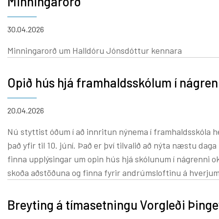
Minningarorð
30.04.2026
Minningarorð um Halldóru Jónsdóttur kennara
Opið hús hjá framhaldsskólum í nágren
20.04.2026
Nú styttist óðum í að innritun nýnema í framhaldsskóla he
það yfir til 10. júní. Það er því tilvalið að nýta næstu daga
finna upplýsingar um opin hús hjá skólunum í nágrenni ok
skoða aðstöðuna og finna fyrir andrúmsloftinu á hverjum
Breyting á tímasetningu Vorgleði Þinge