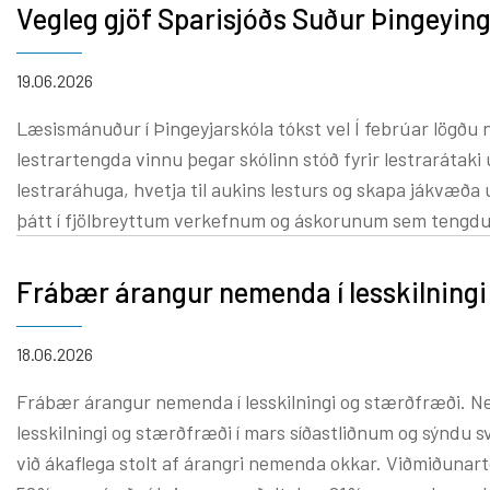
Vegleg gjöf Sparisjóðs Suður Þingeyin
Krílabær
Innra og ytra mat
Barnabor
Foreldrafélag
19.06.2026
Byrjendalæsi
Skólastefna Þingeyjarsveitar
Læsismánuður í Þingeyjarskóla tókst vel Í febrúar lögðu nemendur og starfsfólk Þingeyjarskóla sérstaka áherslu á lestur og
Tónlistar
Þróunarverkefni og samstarf
lestrartengda vinnu þegar skólinn stóð fyrir lestrarátaki undir yfirskrifti
Starfslýsingar
lestraráhuga, hvetja til aukins lesturs og skapa jákvæð
Um Tónlis
Skólaráð
þátt í fjölbreyttum verkefnum og áskorunum sem tengdust lestri, bókum og
hafi tekist mjög vel. Það var bæði ánægjulegt og hvetjand
ræða bækur og takast á við skemmtilegar lestrartengdar áskoranir. Í tengslum við verkefnið færði Sparisj
Frábær árangur nemenda í lesskilning
skólanum veglega peningagjöf sem nýtt var til bókakaupa
nemendum vel til framtíðar. Þingeyjarskóli þakkar Sparisjóði Suður-Þingeyinga kærlega fyrir þetta rausnarlega framlag og þá
18.06.2026
jákvæðni sem sparisjóðurinn sýndi verkefninu. Stuðningur s
Frábær árangur nemenda í lesskilningi og stærðfræði. Nemendur í 4. til 10. bekk skólans þreyttu stöðu- og framvindupróf í
og fjölbreytta lestrarmenningu meðal nemenda.
lesskilningi og stærðfræði í mars síðastliðnum og sýndu 
við ákaflega stolt af árangri nemenda okkar. Viðmiðunartölur á landsvísu eru þannig að 21% nemenda mældust undir meðaltali,