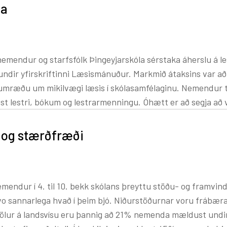
ga
g
deild
nni Læsismánuður. Markmið átaksins var að efla
a umræðu um mikilvægi læsis í skólasamfélaginu. Nemendur 
tardeild Þingeyjarskóla
 lestrarmenningu. Óhætt er að segja að verkefnið
i að fylgjast með nemendum og starfsfólki taka þátt af kraft
óður Suður-Þingeyinga
i og stærðfræði
 fyrir bókasafn skólans. Gjöfin mun styrkja bókakost skóla
em þessi skiptir miklu máli og stuðlar að því að efla læsi, 
svo sannarlega hvað í þeim bjó. Niðurstöðurnar voru frábær