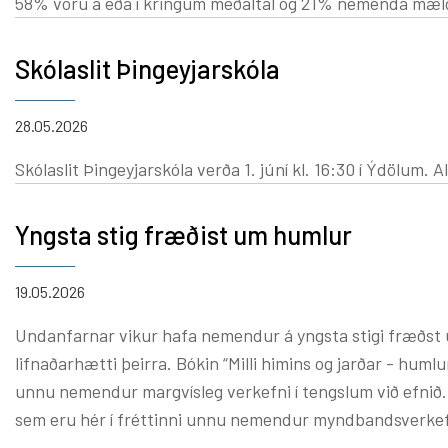
58% voru á eða í kringum meðaltal og 21% nemenda mældust yfir meðaltali. Í lesskilningi mæl
yfir meðaltali, sem var meira en tvöfalt hærra hlutfall 
2% nemenda mældust undir meðaltali. Í stærðfræðiprófi
Skólaslit Þingeyjarskóla
frábært. Jafnframt voru 51% nemenda á eða við meðaltal
landsmeðaltalinu. Til hamingju öll með þennan stórk
28.05.2026
Skólaslit Þingeyjarskóla verða 1. júní kl. 16:30 í Ýdölum. Al
Yngsta stig fræðist um humlur
19.05.2026
Undanfarnar vikur hafa nemendur á yngsta stigi fræðst
lifnaðarhætti þeirra. Bókin “Milli himins og jarðar - humlur” var aðal lesefnið og
unnu nemendur margvísleg verkefni í tengslum við efnið.
sem eru hér í fréttinni unnu nemendur myndbandsverkef
“Lífsferill humlur - frá eggi að flugu” og kom virkilega s