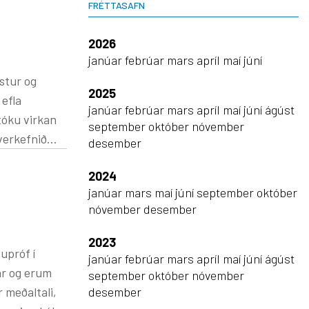
FRÉTTASAFN
2026
janúar
febrúar
mars
apríl
maí
júní
2025
janúar
febrúar
mars
apríl
maí
júní
ágúst
tóku virkan
september
október
nóvember
desember
i, lesa,
2024
janúar
mars
maí
júní
september
október
ns og nýtast
nóvember
desember
lestrargleði
2023
janúar
febrúar
mars
apríl
maí
júní
ágúst
ar og erum
september
október
nóvember
desember