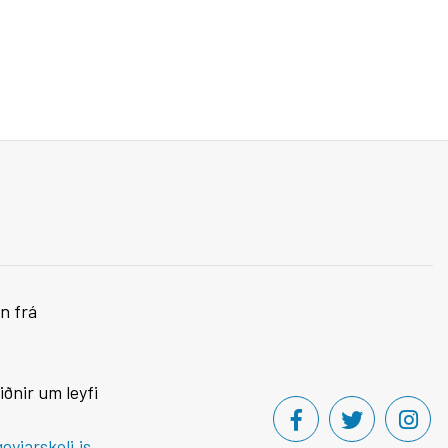
n frá
iðnir um leyfi
yjarskoli.is