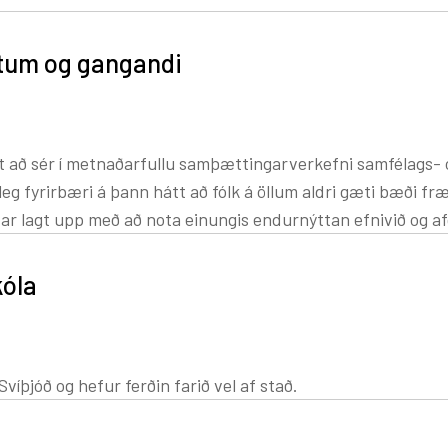
 sjá hversu
ru til sýnis á ganginum
stum og gangandi
að stoppa við og
fyrirsögnina til að sjá
rt að sér í metnaðarfullu samþættingarverkefni samfélags- 
eg fyrirbæri á þann hátt að fólk á öllum aldri gæti bæði fr
ar lagt upp með að nota einungis endurnýttan efnivið og a
kóla
víþjóð og hefur ferðin farið vel af stað.