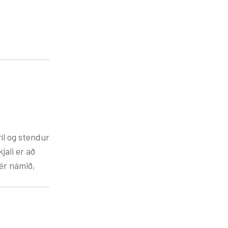
íl og stendur
jali er að
sér námið,