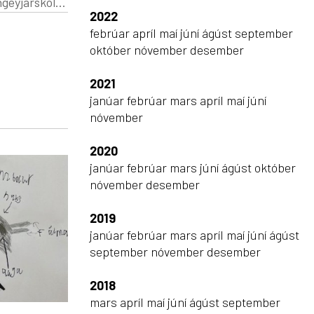
2022
 og aðeins
febrúar
apríl
maí
júní
ágúst
september
int út sagt
október
nóvember
desember
undir
2021
janúar
febrúar
mars
apríl
maí
júní
nóvember
2020
janúar
febrúar
mars
júní
ágúst
október
nóvember
desember
2019
janúar
febrúar
mars
apríl
maí
júní
ágúst
september
nóvember
desember
2018
mars
apríl
maí
júní
ágúst
september