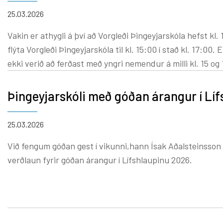
25.03.2026
Vakin er athygli á því að Vorgleði Þingeyjarskóla hefst kl. 15:00 fimmtudaginn 26.03
flýta Vorgleði Þingeyjarskóla til kl. 15:00 í stað kl. 17:00
ekki verið að ferðast með yngri nemendur á milli kl. 15 og 
Þingeyjarskóli með góðan árangur í Líf
25.03.2026
Við fengum góðan gest í vikunni,hann Ísak Aðalsteinsso
verðlaun fyrir góðan árangur í Lífshlaupinu 2026.