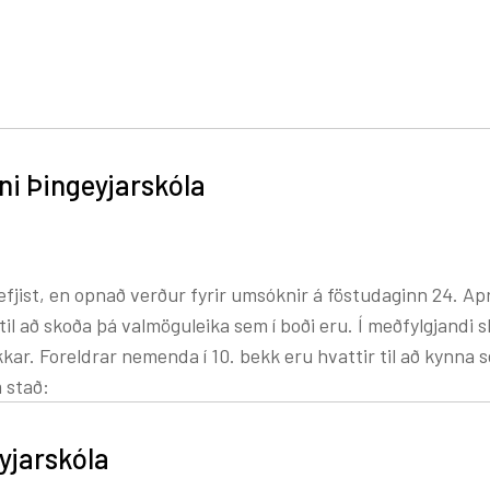
ni Þingeyjarskóla
fjist, en opnað verður fyrir umsóknir á föstudaginn 24. Apr
 til að skoða þá valmöguleika sem í boði eru. Í meðfylgjandi sk
kar. Foreldrar nemenda í 10. bekk eru hvattir til að kynna 
 stað:
yjarskóla