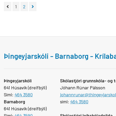
1
2
Þingeyjarskóli - Barnaborg - Kríla
Þingeyjarskóli
Skólastjóri grunnskóla- og t
641 Húsavík (dreifbýli)
Jóhann Rúnar Pálsson
Sími:
464 3580
johannrunar@thingeyjarskoli
Barnaborg
sími:
464 3580
641 Húsavík (dreifbýli)
Sími:
464 3590
Skólastjóri leikskóladeilda