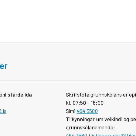
bær
ónlistardeilda
Skrifstofa grunnskólans er opi
kl. 07:50 - 16:00
.is
Sími
464 3580
Tilkynningar um veikindi og be
grunnskólanemanda:
464 3580
/
johannrunar@thinge