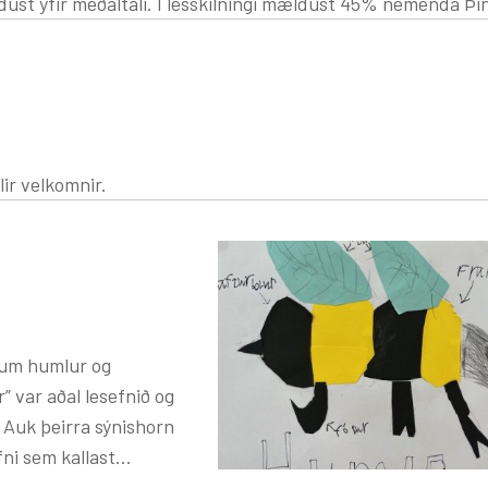
dust 45% nemenda Þingeyjarskóla
en landsmeðaltalið. Þá voru 52% nemenda á eða við meðaltal,
nu mældust 31% nemenda okkar yfir meðaltali, sem var hre
 og einungis 18% mældust undir meðaltali, sem var einnig 
ostlega árangur.
lir velkomnir.
 um humlur og
 Auk þeirra sýnishorn
ni sem kallast
kemmtilega út. Það hefur