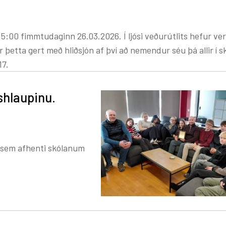
.2026. Í ljósi veðurútlits hefur verið ákveðið að
. Er þetta gert með hliðsjón af því að nemendur séu þá allir í
17.
shlaupinu.
n sem afhenti skólanum