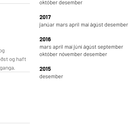
október
desember
2017
janúar
mars
apríl
maí
ágúst
desember
2016
mars
apríl
maí
júní
ágúst
september
og
október
nóvember
desember
æðst og haft
fganga.
2015
desember