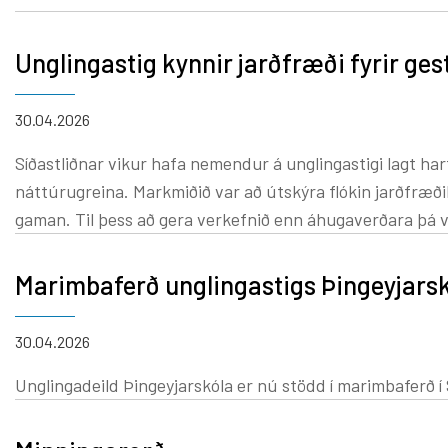
verið gaman að fylgjast með nemendum í þessari vinnu og
áhugasamir og fróðleiksfúsir þeir hafa verið. Verkefnin e
Unglingastig kynnir jarðfræði fyrir ge
fyrir framan stofur yngsta stigs og hvetjum við ykkur til 
fræðast um humlur ef þið eigið leið um skólann. (Smellið á 
30.04.2026
myndir af verkefnum nemenda)
Síðastliðnar vikur hafa nemendur á unglingastigi lagt ha
náttúrugreina. Markmiðið var að útskýra flókin jarðfræðil
gaman. Til þess að gera verkefnið enn áhugaverðara þá v
Marimbaferð unglingastigs Þingeyjars
30.04.2026
Unglingadeild Þingeyjarskóla er nú stödd í marimbaferð í S