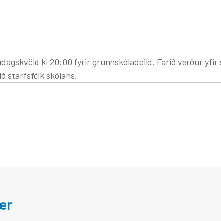
dagskvöld kl 20:00 fyrir grunnskóladeild. Farið verður yfir 
ið starfsfólk skólans.
bær