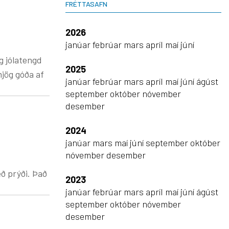
FRÉTTASAFN
2026
janúar
febrúar
mars
apríl
maí
júní
g jólatengd
2025
mjög góða af
janúar
febrúar
mars
apríl
maí
júní
ágúst
september
október
nóvember
desember
2024
janúar
mars
maí
júní
september
október
nóvember
desember
rýði. Það
2023
janúar
febrúar
mars
apríl
maí
júní
ágúst
september
október
nóvember
desember