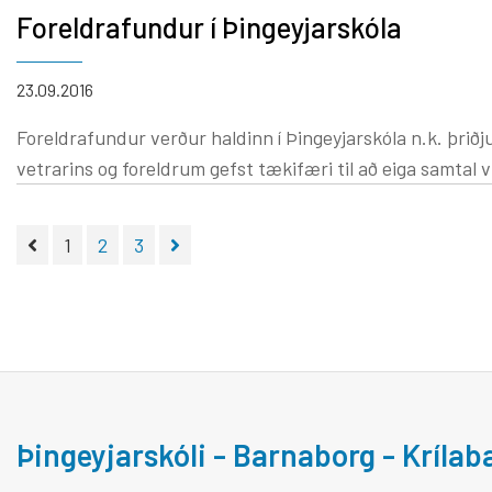
Foreldrafundur í Þingeyjarskóla
23.09.2016
Foreldrafundur verður haldinn í Þingeyjarskóla n.k. þriðju
vetrarins og foreldrum gefst tækifæri til að eiga samtal v
1
2
3
Þingeyjarskóli - Barnaborg - Kríla