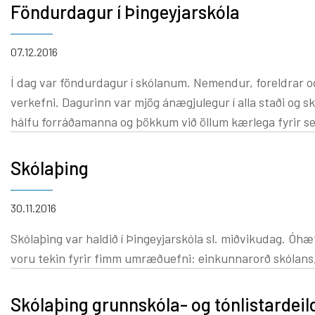
Föndurdagur í Þingeyjarskóla
Krílabær
Innra og ytra mat
Barnabor
Foreldrafélag
07.12.2016
Byrjendalæsi
Skólastefna Þingeyjarsveitar
Í dag var föndurdagur í skólanum. Nemendur, foreldrar og
Tónlistar
Þróunarverkefni og samstarf
verkefni. Dagurinn var mjög ánægjulegur í alla staði og
Starfslýsingar
hálfu forráðamanna og þökkum við öllum kærlega fyrir s
Um Tónlis
Skólaráð
Skólaþing
30.11.2016
Skólaþing var haldið í Þingeyjarskóla sl. miðvikudag. Óhætt 
voru tekin fyrir fimm umræðuefni: einkunnarorð skólans, s
Skólaþing grunnskóla- og tónlistardeil