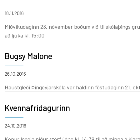
18.11.2016
Miðvikudaginn 23. nóvember boðum við til skólaþings grunnskóla- og tónl
að ljúka kl. 15:00.
Bugsy Malone
26.10.2016
Haustgleði Þingeyjarskóla var haldinn föstudaginn 21. októbe
Kvennafrídagurinn
24.10.2016
Konur leggja niður störf í dag kl. 14:38 til að minna á kjarajafnrétti. Vegna kvennafrídagsins munu