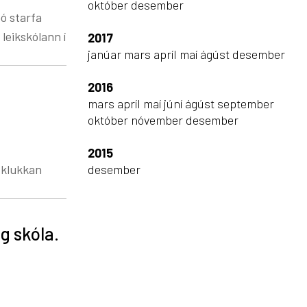
október
desember
þó starfa
leikskólann í
2017
janúar
mars
apríl
maí
ágúst
desember
2016
mars
apríl
maí
júní
ágúst
september
október
nóvember
desember
2015
 klukkan
desember
g skóla.