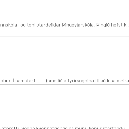
istardeildar Þingeyjarskóla. Þingið hefst kl.13:00 og á
r. Í samstarfi ......(smellið á fyrirsögnina til að lesa meira
 konur starfandi í