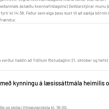
sjá neðanmáls ástæðu kvennafrídagsins) Deildarstjórar munu 
rir kl.14:38. Feður sem eiga þess kost til að sækja börnin í 
 frændur.
a verður haldin að Ýdölum föstudaginn 21. október og hefst
 með kynningu á læsissáttmála heimilis o
s og skóla í Þingeyjarskóla kl. 18:00.