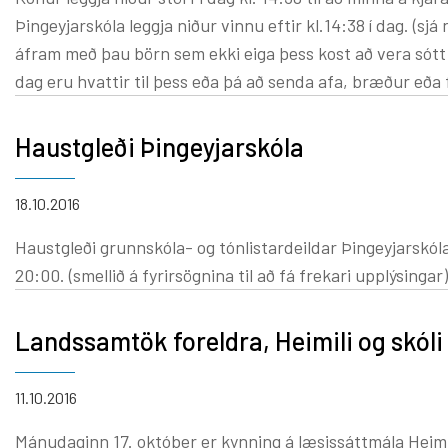
Þingeyjarskóla leggja niður vinnu eftir kl.14:38 í dag. (
áfram með þau börn sem ekki eiga þess kost að vera sótt fy
dag eru hvattir til þess eða þá að senda afa, bræður eða
Haustgleði Þingeyjarskóla
18.10.2016
Haustgleði grunnskóla- og tónlistardeildar Þingeyjarskól
20:00. (smellið á fyrirsögnina til að fá frekari upplýsingar)
Landssamtök foreldra, Heimili og skóli
11.10.2016
Mánudaginn 17. október er kynning á læsissáttmála Heimili