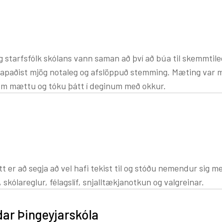
g
 starfsfólk skólans vann saman að því að búa til skemmtile
deild
 skapaðist mjög notaleg og afslöppuð stemming. Mæting var 
em mættu og tóku þátt í deginum með okkur.
tardeild Þingeyjarskóla
er að segja að vel hafi tekist til og stóðu nemendur sig með p
kólareglur, félagslíf, snjalltækjanotkun og valgreinar.
dar Þingeyjarskóla