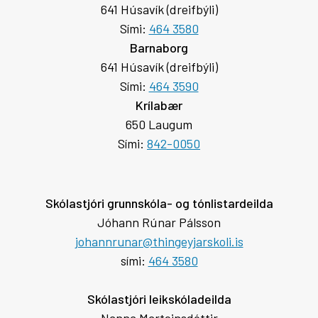
641 Húsavík (dreifbýli)
Sími:
464 3580
Barnaborg
641 Húsavík (dreifbýli)
Sími:
464 3590
Krílabær
650 Laugum
Sími:
842-0050
Skólastjóri grunnskóla- og tónlistardeilda
Jóhann Rúnar Pálsson
johannrunar@thingeyjarskoli.is
sími:
464 3580
Skólastjóri leikskóladeilda
Nanna Marteinsdóttir