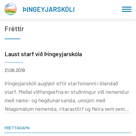
Fara
ÞINGEYJARSKÓLI
í
efni
Fréttir
Laust starf við Þingeyjarskóla
21.06.2019
Þingeyjarskóli auglýsir eftir starfsmanni í blandað
starf. Meðal viðfangsefna er stuðningur við nemendur
með náms- og hegðunarvanda, umsjón með
félagsmálum nemenda, ritarastörf og fleira sem sem
skólastjóri kann að fela viðkomandi hverju sinni.
FRÉTTASAFN