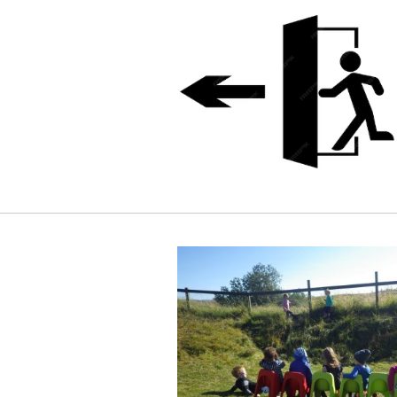
g
deild
tardeild Þingeyjarskóla