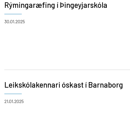
Rýmingaræfing í Þingeyjarskóla
Krílabær
Innra og ytra mat
Barnabor
Foreldrafélag
30.01.2025
Byrjendalæsi
Skólastefna Þingeyjarsveitar
Tónlistar
Þróunarverkefni og samstarf
Starfslýsingar
Um Tónlis
Skólaráð
Leikskólakennari óskast í Barnaborg
21.01.2025